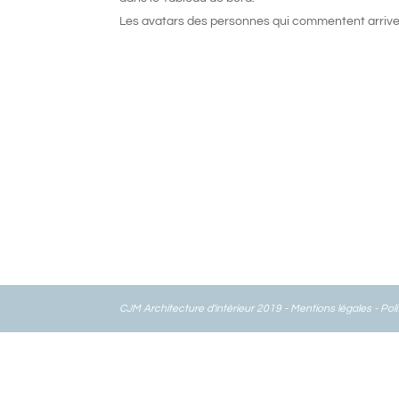
Les avatars des personnes qui commentent arriv
CJM Architecture d'intérieur 2019 -
Mentions légales
-
Poli