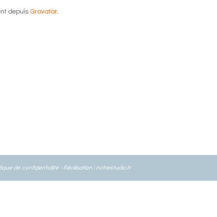
ent depuis
Gravatar
.
tique de confidentialité
- Réalisation :
notrestudio.fr